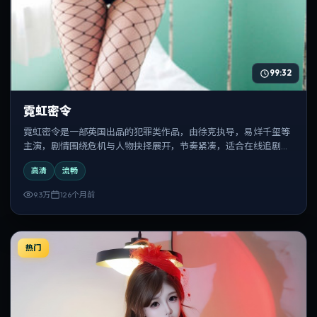
99:32
霓虹密令
霓虹密令是一部英国出品的犯罪类作品，由徐克执导，易烊千玺等
主演，剧情围绕危机与人物抉择展开，节奏紧凑，适合在线追剧与
反复观看。
高清
流畅
9.3万
126个月前
热门