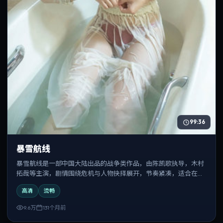
99:36
暴雪航线
暴雪航线是一部中国大陆出品的战争类作品，由陈凯歌执导，木村
拓哉等主演，剧情围绕危机与人物抉择展开，节奏紧凑，适合在线
追剧与反复观看。
高清
流畅
9.6万
131个月前