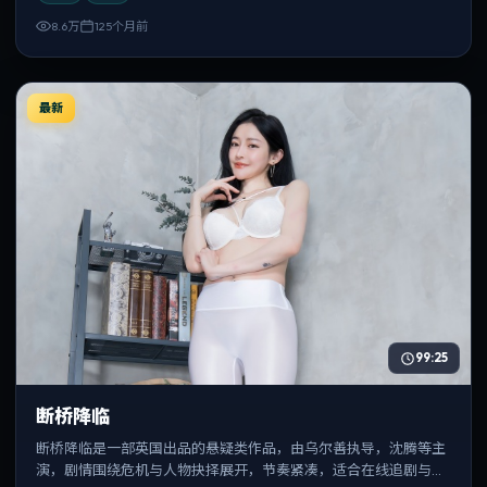
8.6万
125个月前
最新
99:25
断桥降临
断桥降临是一部英国出品的悬疑类作品，由乌尔善执导，沈腾等主
演，剧情围绕危机与人物抉择展开，节奏紧凑，适合在线追剧与反