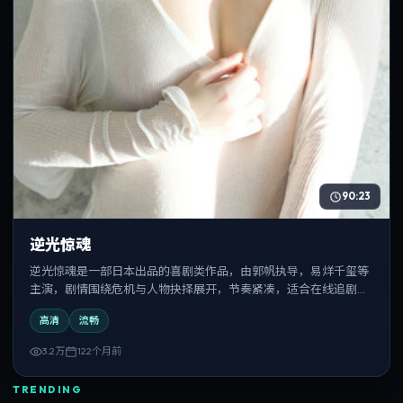
90:23
逆光惊魂
逆光惊魂是一部日本出品的喜剧类作品，由郭帆执导，易烊千玺等
主演，剧情围绕危机与人物抉择展开，节奏紧凑，适合在线追剧与
反复观看。
高清
流畅
3.2万
122个月前
TRENDING