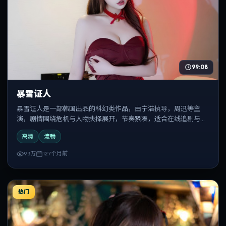
99:08
暴雪证人
暴雪证人是一部韩国出品的科幻类作品，由宁浩执导，周迅等主
演，剧情围绕危机与人物抉择展开，节奏紧凑，适合在线追剧与反
复观看。
高清
流畅
9.3万
127个月前
热门