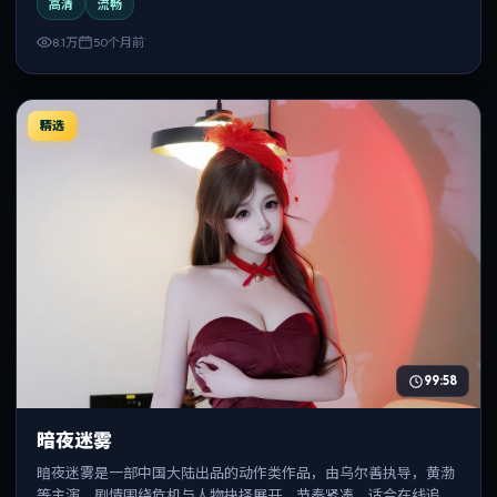
高清
流畅
8.1万
50个月前
精选
99:58
暗夜迷雾
暗夜迷雾是一部中国大陆出品的动作类作品，由乌尔善执导，黄渤
等主演，剧情围绕危机与人物抉择展开，节奏紧凑，适合在线追剧