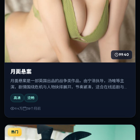
99:40
月面悬案
月面悬案是一部英国出品的战争类作品，由宁浩执导，汤唯等主
演，剧情围绕危机与人物抉择展开，节奏紧凑，适合在线追剧与反
复观看。
高清
流畅
9.4万
38个月前
热门