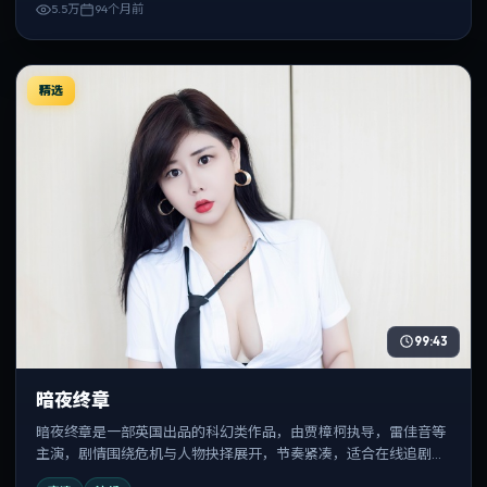
5.5万
94个月前
精选
99:43
暗夜终章
暗夜终章是一部英国出品的科幻类作品，由贾樟柯执导，雷佳音等
主演，剧情围绕危机与人物抉择展开，节奏紧凑，适合在线追剧与
反复观看。