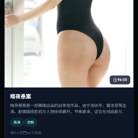
96:05
暗夜悬案
暗夜悬案是一部美国出品的战争类作品，由宁浩执导，雷佳音等主
演，剧情围绕危机与人物抉择展开，节奏紧凑，适合在线追剧与反
复观看。
高清
流畅
6.2万
121个月前